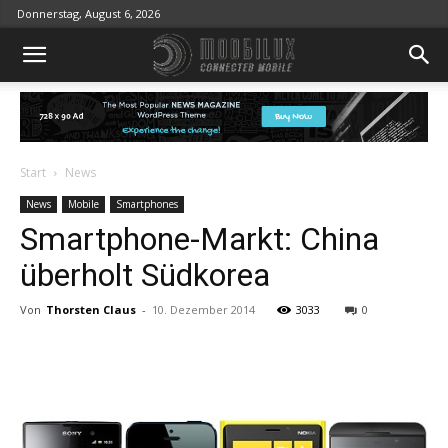
Donnerstag, August 6, 2026
Start
News
News
Mobile
Smartphones
Smartphone-Markt: China
überholt Südkorea
Von
Thorsten Claus
-
10. Dezember 2014
3033
0